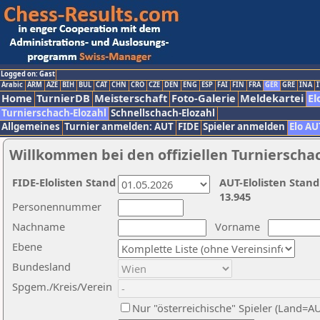
Logged on: Gast
Arabic
ARM
AZE
BIH
BUL
CAT
CHN
CRO
CZE
DEN
ENG
ESP
FAI
FIN
FRA
GER
GRE
INA
I
Home
TurnierDB
Meisterschaft
Foto-Galerie
Meldekartei
El
Turnierschach-Elozahl
Schnellschach-Elozahl
Allgemeines
Turnier anmelden: AUT
FIDE
Spieler anmelden
Elo AU
Willkommen bei den offiziellen Turnierscha
FIDE-Elolisten Stand
AUT-Elolisten Stand
13.945
Personennummer
Nachname
Vorname
Ebene
Bundesland
Spgem./Kreis/Verein
Nur "österreichische" Spieler (Land=A