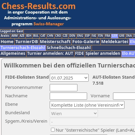
Logged on: Gast
Arabic
ARM
AZE
BIH
BUL
CAT
CHN
CRO
CZE
DEN
ENG
ESP
FAI
FIN
FRA
GER
GRE
INA
I
Home
TurnierDB
Meisterschaft
Foto-Galerie
Meldekartei
El
Turnierschach-Elozahl
Schnellschach-Elozahl
Allgemeines
Turnier anmelden: AUT
FIDE
Spieler anmelden
Elo AU
Willkommen bei den offiziellen Turnierscha
FIDE-Elolisten Stand
AUT-Elolisten Stand
7.518
Personennummer
Nachname
Vorname
Ebene
Bundesland
Spgem./Kreis/Verein
Nur "österreichische" Spieler (Land=A