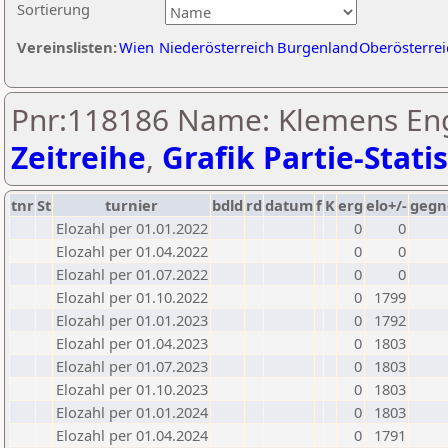
Sortierung
Vereinslisten:
Wien
Niederösterreich
Burgenland
Oberösterrei
Pnr:118186 Name: Klemens En
Zeitreihe
,
Grafik Partie-Statis
tnr
St
turnier
bdld
rd
datum
f
K
erg
elo+/-
gegn
Elozahl per 01.01.2022
0
0
Elozahl per 01.04.2022
0
0
Elozahl per 01.07.2022
0
0
Elozahl per 01.10.2022
0
1799
Elozahl per 01.01.2023
0
1792
Elozahl per 01.04.2023
0
1803
Elozahl per 01.07.2023
0
1803
Elozahl per 01.10.2023
0
1803
Elozahl per 01.01.2024
0
1803
Elozahl per 01.04.2024
0
1791