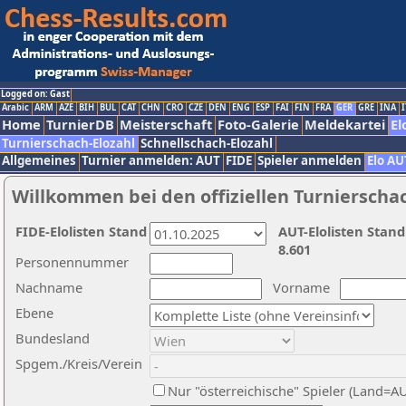
Logged on: Gast
Arabic
ARM
AZE
BIH
BUL
CAT
CHN
CRO
CZE
DEN
ENG
ESP
FAI
FIN
FRA
GER
GRE
INA
I
Home
TurnierDB
Meisterschaft
Foto-Galerie
Meldekartei
El
Turnierschach-Elozahl
Schnellschach-Elozahl
Allgemeines
Turnier anmelden: AUT
FIDE
Spieler anmelden
Elo AU
Willkommen bei den offiziellen Turnierscha
FIDE-Elolisten Stand
AUT-Elolisten Stand
8.601
Personennummer
Nachname
Vorname
Ebene
Bundesland
Spgem./Kreis/Verein
Nur "österreichische" Spieler (Land=A