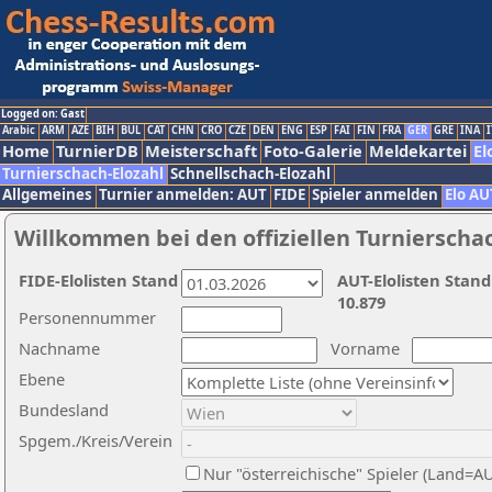
Logged on: Gast
Arabic
ARM
AZE
BIH
BUL
CAT
CHN
CRO
CZE
DEN
ENG
ESP
FAI
FIN
FRA
GER
GRE
INA
I
Home
TurnierDB
Meisterschaft
Foto-Galerie
Meldekartei
El
Turnierschach-Elozahl
Schnellschach-Elozahl
Allgemeines
Turnier anmelden: AUT
FIDE
Spieler anmelden
Elo AU
Willkommen bei den offiziellen Turnierscha
FIDE-Elolisten Stand
AUT-Elolisten Stand
10.879
Personennummer
Nachname
Vorname
Ebene
Bundesland
Spgem./Kreis/Verein
Nur "österreichische" Spieler (Land=A