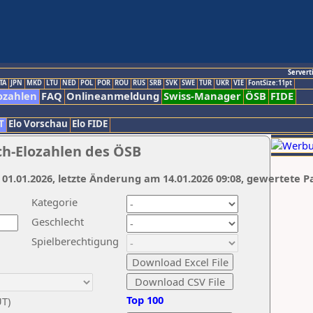
Servert
TA
JPN
MKD
LTU
NED
POL
POR
ROU
RUS
SRB
SVK
SWE
TUR
UKR
VIE
FontSize:11pt
ozahlen
FAQ
Onlineanmeldung
Swiss-Manager
ÖSB
FIDE
T
Elo Vorschau
Elo FIDE
ch-Elozahlen des ÖSB
 01.01.2026, letzte Änderung am 14.01.2026 09:08, gewertete P
Kategorie
Geschlecht
Spielberechtigung
Top 100
UT)