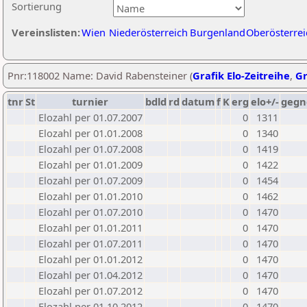
Sortierung
Vereinslisten:
Wien
Niederösterreich
Burgenland
Oberösterrei
Pnr:118002 Name: David Rabensteiner (
Grafik Elo-Zeitreihe
,
Gr
tnr
St
turnier
bdld
rd
datum
f
K
erg
elo+/-
gegn
Elozahl per 01.07.2007
0
1311
Elozahl per 01.01.2008
0
1340
Elozahl per 01.07.2008
0
1419
Elozahl per 01.01.2009
0
1422
Elozahl per 01.07.2009
0
1454
Elozahl per 01.01.2010
0
1462
Elozahl per 01.07.2010
0
1470
Elozahl per 01.01.2011
0
1470
Elozahl per 01.07.2011
0
1470
Elozahl per 01.01.2012
0
1470
Elozahl per 01.04.2012
0
1470
Elozahl per 01.07.2012
0
1470
Elozahl per 01.10.2012
0
1470