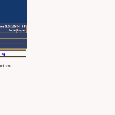
ime 08.08.2026 14:11:54
Login
Logout
artien: