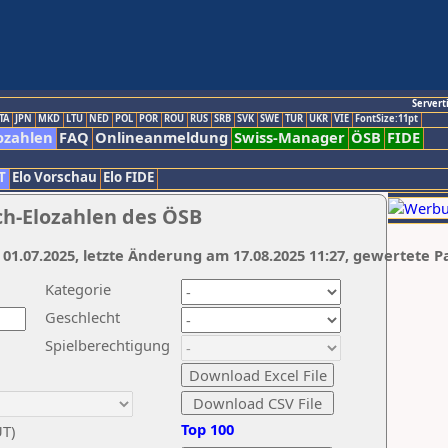
Servert
TA
JPN
MKD
LTU
NED
POL
POR
ROU
RUS
SRB
SVK
SWE
TUR
UKR
VIE
FontSize:11pt
ozahlen
FAQ
Onlineanmeldung
Swiss-Manager
ÖSB
FIDE
T
Elo Vorschau
Elo FIDE
ch-Elozahlen des ÖSB
 01.07.2025, letzte Änderung am 17.08.2025 11:27, gewertete P
Kategorie
Geschlecht
Spielberechtigung
Top 100
UT)