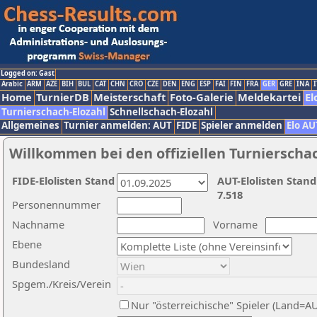
Logged on: Gast
Arabic
ARM
AZE
BIH
BUL
CAT
CHN
CRO
CZE
DEN
ENG
ESP
FAI
FIN
FRA
GER
GRE
INA
I
Home
TurnierDB
Meisterschaft
Foto-Galerie
Meldekartei
El
Turnierschach-Elozahl
Schnellschach-Elozahl
Allgemeines
Turnier anmelden: AUT
FIDE
Spieler anmelden
Elo AU
Willkommen bei den offiziellen Turnierscha
FIDE-Elolisten Stand
AUT-Elolisten Stand
7.518
Personennummer
Nachname
Vorname
Ebene
Bundesland
Spgem./Kreis/Verein
Nur "österreichische" Spieler (Land=A