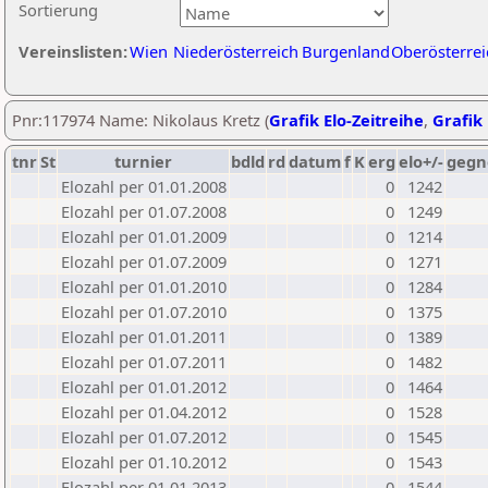
Sortierung
Vereinslisten:
Wien
Niederösterreich
Burgenland
Oberösterrei
Pnr:117974 Name: Nikolaus Kretz (
Grafik Elo-Zeitreihe
,
Grafik 
tnr
St
turnier
bdld
rd
datum
f
K
erg
elo+/-
gegn
Elozahl per 01.01.2008
0
1242
Elozahl per 01.07.2008
0
1249
Elozahl per 01.01.2009
0
1214
Elozahl per 01.07.2009
0
1271
Elozahl per 01.01.2010
0
1284
Elozahl per 01.07.2010
0
1375
Elozahl per 01.01.2011
0
1389
Elozahl per 01.07.2011
0
1482
Elozahl per 01.01.2012
0
1464
Elozahl per 01.04.2012
0
1528
Elozahl per 01.07.2012
0
1545
Elozahl per 01.10.2012
0
1543
Elozahl per 01.01.2013
0
1544