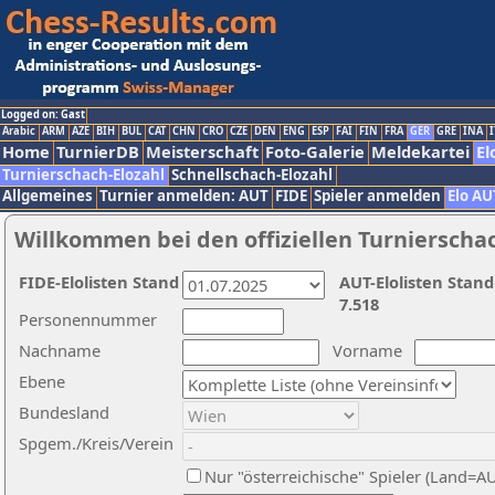
Logged on: Gast
Arabic
ARM
AZE
BIH
BUL
CAT
CHN
CRO
CZE
DEN
ENG
ESP
FAI
FIN
FRA
GER
GRE
INA
I
Home
TurnierDB
Meisterschaft
Foto-Galerie
Meldekartei
El
Turnierschach-Elozahl
Schnellschach-Elozahl
Allgemeines
Turnier anmelden: AUT
FIDE
Spieler anmelden
Elo AU
Willkommen bei den offiziellen Turnierscha
FIDE-Elolisten Stand
AUT-Elolisten Stand
7.518
Personennummer
Nachname
Vorname
Ebene
Bundesland
Spgem./Kreis/Verein
Nur "österreichische" Spieler (Land=A