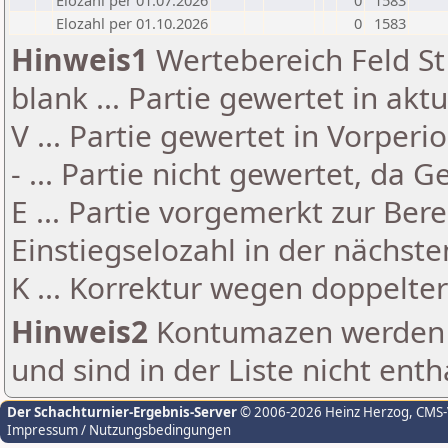
Elozahl per 01.07.2026
0
1583
Elozahl per 01.10.2026
0
1583
Hinweis1
Wertebereich Feld St 
blank ... Partie gewertet in akt
V ... Partie gewertet in Vorperi
- ... Partie nicht gewertet, da 
E ... Partie vorgemerkt zur Be
Einstiegselozahl in der nächst
K ... Korrektur wegen doppelt
Hinweis2
Kontumazen werden g
und sind in der Liste nicht enth
Der Schachturnier-Ergebnis-Server
© 2006-2026 Heinz Herzog
, CMS
Impressum / Nutzungsbedingungen