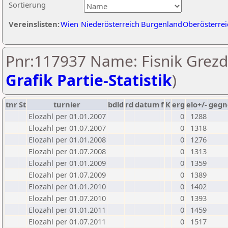
Sortierung
Vereinslisten:
Wien
Niederösterreich
Burgenland
Oberösterrei
Pnr:117937 Name: Fisnik Grezd
Grafik Partie-Statistik
)
tnr
St
turnier
bdld
rd
datum
f
K
erg
elo+/-
gegn
Elozahl per 01.01.2007
0
1288
Elozahl per 01.07.2007
0
1318
Elozahl per 01.01.2008
0
1276
Elozahl per 01.07.2008
0
1313
Elozahl per 01.01.2009
0
1359
Elozahl per 01.07.2009
0
1389
Elozahl per 01.01.2010
0
1402
Elozahl per 01.07.2010
0
1393
Elozahl per 01.01.2011
0
1459
Elozahl per 01.07.2011
0
1517