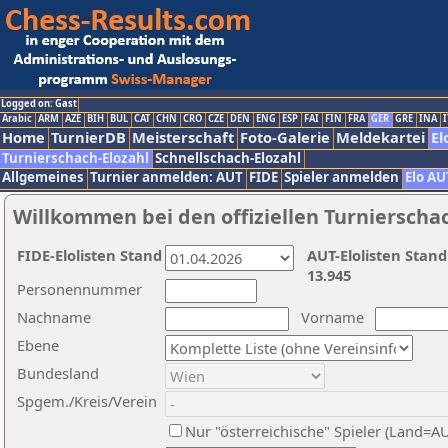
Logged on: Gast
Arabic
ARM
AZE
BIH
BUL
CAT
CHN
CRO
CZE
DEN
ENG
ESP
FAI
FIN
FRA
GER
GRE
INA
I
Home
TurnierDB
Meisterschaft
Foto-Galerie
Meldekartei
El
Turnierschach-Elozahl
Schnellschach-Elozahl
Allgemeines
Turnier anmelden: AUT
FIDE
Spieler anmelden
Elo AU
Willkommen bei den offiziellen Turnierscha
FIDE-Elolisten Stand
AUT-Elolisten Stand
13.945
Personennummer
Nachname
Vorname
Ebene
Bundesland
Spgem./Kreis/Verein
Nur "österreichische" Spieler (Land=A