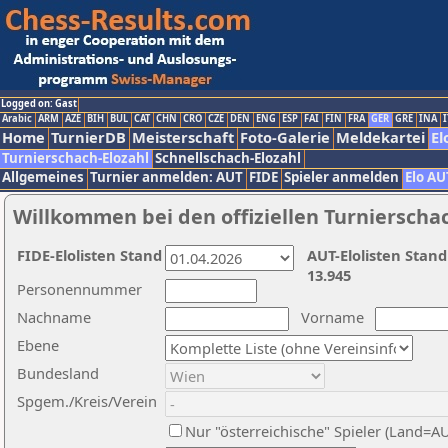
Logged on: Gast
Arabic
ARM
AZE
BIH
BUL
CAT
CHN
CRO
CZE
DEN
ENG
ESP
FAI
FIN
FRA
GER
GRE
INA
I
Home
TurnierDB
Meisterschaft
Foto-Galerie
Meldekartei
El
Turnierschach-Elozahl
Schnellschach-Elozahl
Allgemeines
Turnier anmelden: AUT
FIDE
Spieler anmelden
Elo AU
Willkommen bei den offiziellen Turnierscha
FIDE-Elolisten Stand
AUT-Elolisten Stand
13.945
Personennummer
Nachname
Vorname
Ebene
Bundesland
Spgem./Kreis/Verein
Nur "österreichische" Spieler (Land=A