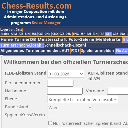
Logged on: Gast
Arabic
ARM
AZE
BIH
BUL
CAT
CHN
CRO
CZE
DEN
ENG
ESP
FAI
FIN
FRA
GER
GRE
INA
I
Home
TurnierDB
Meisterschaft
Foto-Galerie
Meldekartei
El
Turnierschach-Elozahl
Schnellschach-Elozahl
Allgemeines
Turnier anmelden: AUT
FIDE
Spieler anmelden
Elo AU
Willkommen bei den offiziellen Turnierscha
FIDE-Elolisten Stand
AUT-Elolisten Stand
10.879
Personennummer
Nachname
Vorname
Ebene
Bundesland
Spgem./Kreis/Verein
Nur "österreichische" Spieler (Land=A