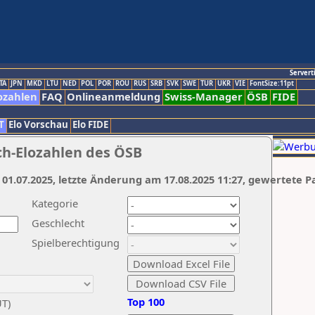
Servert
TA
JPN
MKD
LTU
NED
POL
POR
ROU
RUS
SRB
SVK
SWE
TUR
UKR
VIE
FontSize:11pt
ozahlen
FAQ
Onlineanmeldung
Swiss-Manager
ÖSB
FIDE
T
Elo Vorschau
Elo FIDE
ch-Elozahlen des ÖSB
 01.07.2025, letzte Änderung am 17.08.2025 11:27, gewertete P
Kategorie
Geschlecht
Spielberechtigung
Top 100
UT)