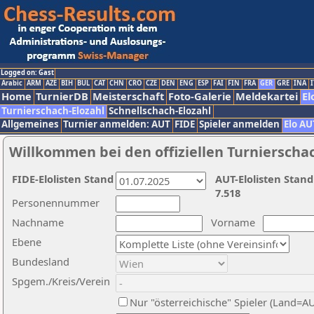
Logged on: Gast
Arabic
ARM
AZE
BIH
BUL
CAT
CHN
CRO
CZE
DEN
ENG
ESP
FAI
FIN
FRA
GER
GRE
INA
I
Home
TurnierDB
Meisterschaft
Foto-Galerie
Meldekartei
El
Turnierschach-Elozahl
Schnellschach-Elozahl
Allgemeines
Turnier anmelden: AUT
FIDE
Spieler anmelden
Elo AU
Willkommen bei den offiziellen Turnierscha
FIDE-Elolisten Stand
AUT-Elolisten Stand
7.518
Personennummer
Nachname
Vorname
Ebene
Bundesland
Spgem./Kreis/Verein
Nur "österreichische" Spieler (Land=A