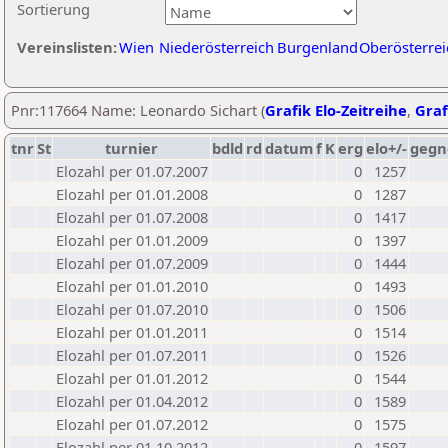
Sortierung
Vereinslisten:
Wien
Niederösterreich
Burgenland
Oberösterrei
Pnr:117664 Name: Leonardo Sichart (
Grafik Elo-Zeitreihe
,
Graf
tnr
St
turnier
bdld
rd
datum
f
K
erg
elo+/-
gegn
Elozahl per 01.07.2007
0
1257
Elozahl per 01.01.2008
0
1287
Elozahl per 01.07.2008
0
1417
Elozahl per 01.01.2009
0
1397
Elozahl per 01.07.2009
0
1444
Elozahl per 01.01.2010
0
1493
Elozahl per 01.07.2010
0
1506
Elozahl per 01.01.2011
0
1514
Elozahl per 01.07.2011
0
1526
Elozahl per 01.01.2012
0
1544
Elozahl per 01.04.2012
0
1589
Elozahl per 01.07.2012
0
1575
Elozahl per 01.10.2012
0
1597