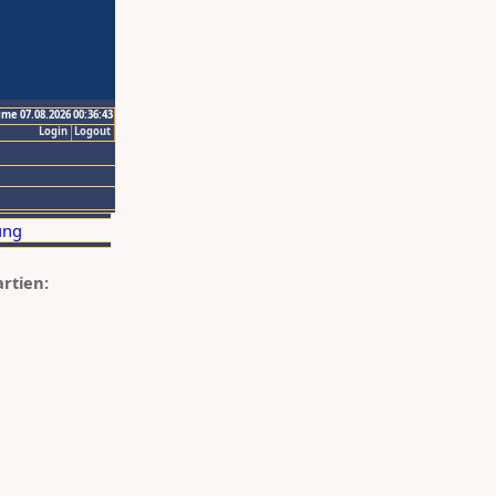
ime 07.08.2026 00:36:43
Login
Logout
artien: