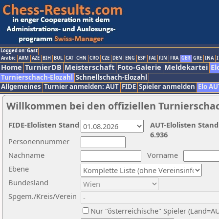
Logged on: Gast
Arabic
ARM
AZE
BIH
BUL
CAT
CHN
CRO
CZE
DEN
ENG
ESP
FAI
FIN
FRA
GER
GRE
INA
I
Home
TurnierDB
Meisterschaft
Foto-Galerie
Meldekartei
El
Turnierschach-Elozahl
Schnellschach-Elozahl
Allgemeines
Turnier anmelden: AUT
FIDE
Spieler anmelden
Elo AU
Willkommen bei den offiziellen Turnierscha
FIDE-Elolisten Stand
AUT-Elolisten Stand
6.936
Personennummer
Nachname
Vorname
Ebene
Bundesland
Spgem./Kreis/Verein
Nur "österreichische" Spieler (Land=A