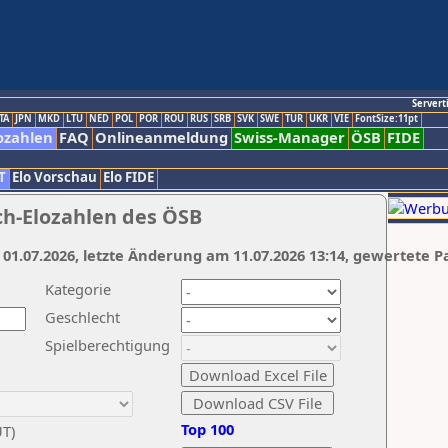
Servert
TA
JPN
MKD
LTU
NED
POL
POR
ROU
RUS
SRB
SVK
SWE
TUR
UKR
VIE
FontSize:11pt
ozahlen
FAQ
Onlineanmeldung
Swiss-Manager
ÖSB
FIDE
T
Elo Vorschau
Elo FIDE
ch-Elozahlen des ÖSB
 01.07.2026, letzte Änderung am 11.07.2026 13:14, gewertete P
Kategorie
Geschlecht
Spielberechtigung
Top 100
UT)