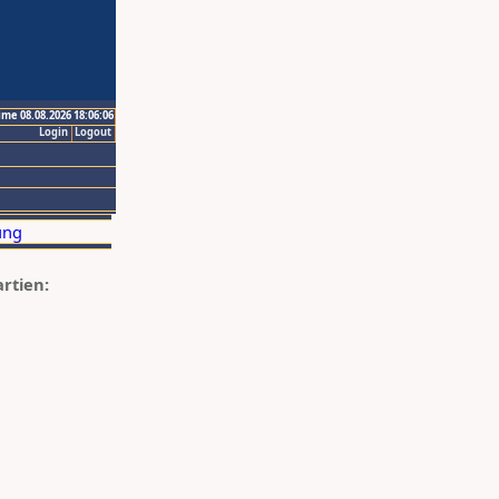
ime 08.08.2026 18:06:06
Login
Logout
artien: