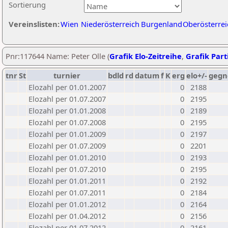
Sortierung
Vereinslisten:
Wien
Niederösterreich
Burgenland
Oberösterrei
Pnr:117644 Name: Peter Olle (
Grafik Elo-Zeitreihe
,
Grafik Parti
tnr
St
turnier
bdld
rd
datum
f
K
erg
elo+/-
gegn
Elozahl per 01.01.2007
0
2188
Elozahl per 01.07.2007
0
2195
Elozahl per 01.01.2008
0
2189
Elozahl per 01.07.2008
0
2195
Elozahl per 01.01.2009
0
2197
Elozahl per 01.07.2009
0
2201
Elozahl per 01.01.2010
0
2193
Elozahl per 01.07.2010
0
2195
Elozahl per 01.01.2011
0
2192
Elozahl per 01.07.2011
0
2184
Elozahl per 01.01.2012
0
2164
Elozahl per 01.04.2012
0
2156
Elozahl per 01.07.2012
0
2161