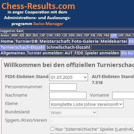
Logged on: Gast
Arabic
ARM
AZE
BIH
BUL
CAT
CHN
CRO
CZE
DEN
ENG
ESP
FAI
FIN
FRA
GER
GRE
INA
I
Home
TurnierDB
Meisterschaft
Foto-Galerie
Meldekartei
El
Turnierschach-Elozahl
Schnellschach-Elozahl
Allgemeines
Turnier anmelden: AUT
FIDE
Spieler anmelden
Elo AU
Willkommen bei den offiziellen Turnierscha
FIDE-Elolisten Stand
AUT-Elolisten Stand
7.518
Personennummer
Nachname
Vorname
Ebene
Bundesland
Spgem./Kreis/Verein
Nur "österreichische" Spieler (Land=A