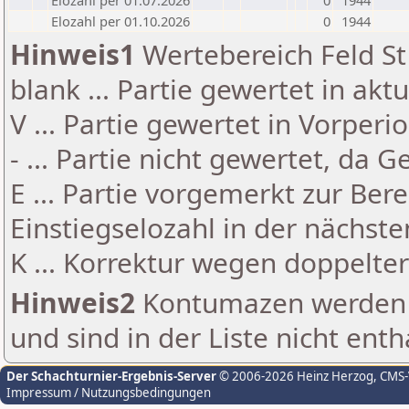
Elozahl per 01.07.2026
0
1944
Elozahl per 01.10.2026
0
1944
Hinweis1
Wertebereich Feld St 
blank ... Partie gewertet in akt
V ... Partie gewertet in Vorperi
- ... Partie nicht gewertet, da 
E ... Partie vorgemerkt zur Be
Einstiegselozahl in der nächst
K ... Korrektur wegen doppelt
Hinweis2
Kontumazen werden g
und sind in der Liste nicht enth
Der Schachturnier-Ergebnis-Server
© 2006-2026 Heinz Herzog
, CMS
Impressum / Nutzungsbedingungen