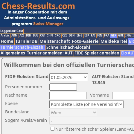
Logged on: Gast
Arabic
ARM
AZE
BIH
BUL
CAT
CHN
CRO
CZE
DEN
ENG
ESP
FAI
FIN
FRA
GER
GRE
INA
I
Home
TurnierDB
Meisterschaft
Foto-Galerie
Meldekartei
El
Turnierschach-Elozahl
Schnellschach-Elozahl
Allgemeines
Turnier anmelden: AUT
FIDE
Spieler anmelden
Elo AU
Willkommen bei den offiziellen Turnierscha
FIDE-Elolisten Stand
AUT-Elolisten Stand
13.945
Personennummer
Nachname
Vorname
Ebene
Bundesland
Spgem./Kreis/Verein
Nur "österreichische" Spieler (Land=A