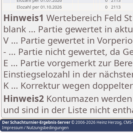
Elozahl per 01.07.2026
0
2113
Elozahl per 01.10.2026
0
2113
Hinweis1
Wertebereich Feld St 
blank ... Partie gewertet in akt
V ... Partie gewertet in Vorperi
- ... Partie nicht gewertet, da 
E ... Partie vorgemerkt zur Be
Einstiegselozahl in der nächst
K ... Korrektur wegen doppelt
Hinweis2
Kontumazen werden g
und sind in der Liste nicht enth
Der Schachturnier-Ergebnis-Server
© 2006-2026 Heinz Herzog
, CMS
Impressum / Nutzungsbedingungen