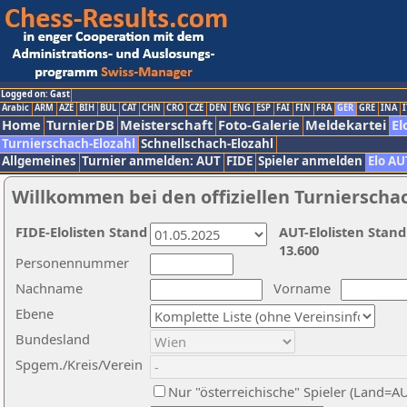
Logged on: Gast
Arabic
ARM
AZE
BIH
BUL
CAT
CHN
CRO
CZE
DEN
ENG
ESP
FAI
FIN
FRA
GER
GRE
INA
I
Home
TurnierDB
Meisterschaft
Foto-Galerie
Meldekartei
El
Turnierschach-Elozahl
Schnellschach-Elozahl
Allgemeines
Turnier anmelden: AUT
FIDE
Spieler anmelden
Elo AU
Willkommen bei den offiziellen Turnierscha
FIDE-Elolisten Stand
AUT-Elolisten Stand
13.600
Personennummer
Nachname
Vorname
Ebene
Bundesland
Spgem./Kreis/Verein
Nur "österreichische" Spieler (Land=A