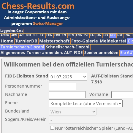
Logged on: Gast
Arabic
ARM
AZE
BIH
BUL
CAT
CHN
CRO
CZE
DEN
ENG
ESP
FAI
FIN
FRA
GER
GRE
INA
I
Home
TurnierDB
Meisterschaft
Foto-Galerie
Meldekartei
El
Turnierschach-Elozahl
Schnellschach-Elozahl
Allgemeines
Turnier anmelden: AUT
FIDE
Spieler anmelden
Elo AU
Willkommen bei den offiziellen Turnierscha
FIDE-Elolisten Stand
AUT-Elolisten Stand
7.518
Personennummer
Nachname
Vorname
Ebene
Bundesland
Spgem./Kreis/Verein
Nur "österreichische" Spieler (Land=A