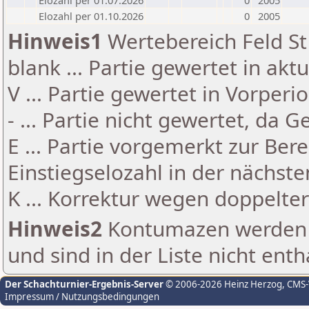
Elozahl per 01.07.2026
0
2005
Elozahl per 01.10.2026
0
2005
Hinweis1
Wertebereich Feld St 
blank ... Partie gewertet in akt
V ... Partie gewertet in Vorperi
- ... Partie nicht gewertet, da 
E ... Partie vorgemerkt zur Be
Einstiegselozahl in der nächst
K ... Korrektur wegen doppelt
Hinweis2
Kontumazen werden g
und sind in der Liste nicht enth
Der Schachturnier-Ergebnis-Server
© 2006-2026 Heinz Herzog
, CMS
Impressum / Nutzungsbedingungen