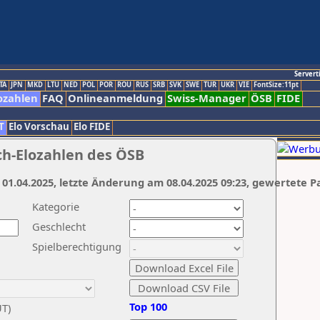
Servert
TA
JPN
MKD
LTU
NED
POL
POR
ROU
RUS
SRB
SVK
SWE
TUR
UKR
VIE
FontSize:11pt
ozahlen
FAQ
Onlineanmeldung
Swiss-Manager
ÖSB
FIDE
T
Elo Vorschau
Elo FIDE
ch-Elozahlen des ÖSB
 01.04.2025, letzte Änderung am 08.04.2025 09:23, gewertete P
Kategorie
Geschlecht
Spielberechtigung
Top 100
UT)