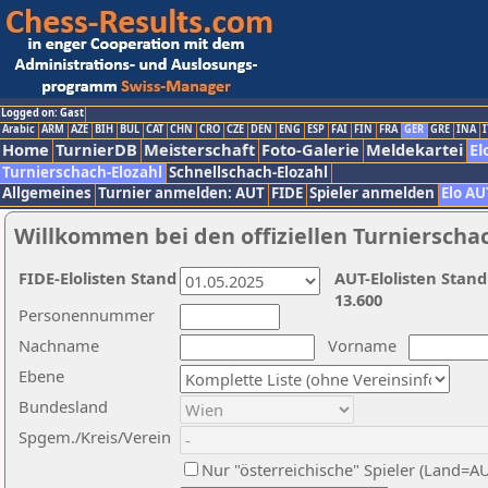
Logged on: Gast
Arabic
ARM
AZE
BIH
BUL
CAT
CHN
CRO
CZE
DEN
ENG
ESP
FAI
FIN
FRA
GER
GRE
INA
I
Home
TurnierDB
Meisterschaft
Foto-Galerie
Meldekartei
El
Turnierschach-Elozahl
Schnellschach-Elozahl
Allgemeines
Turnier anmelden: AUT
FIDE
Spieler anmelden
Elo AU
Willkommen bei den offiziellen Turnierscha
FIDE-Elolisten Stand
AUT-Elolisten Stand
13.600
Personennummer
Nachname
Vorname
Ebene
Bundesland
Spgem./Kreis/Verein
Nur "österreichische" Spieler (Land=A