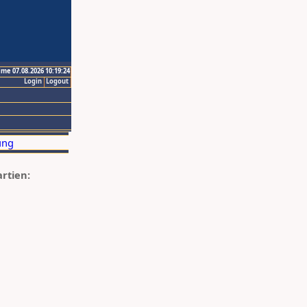
ime 07.08.2026 10:19:24
Login
Logout
artien: