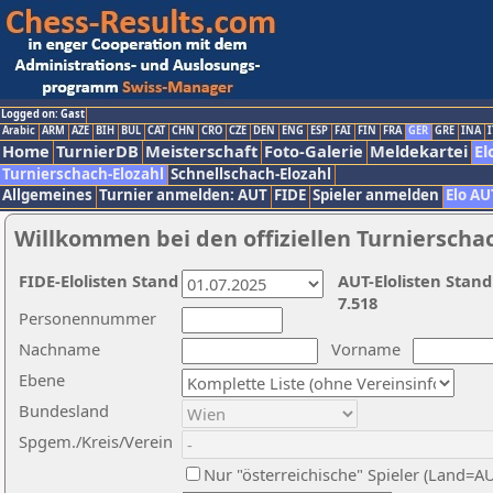
Logged on: Gast
Arabic
ARM
AZE
BIH
BUL
CAT
CHN
CRO
CZE
DEN
ENG
ESP
FAI
FIN
FRA
GER
GRE
INA
I
Home
TurnierDB
Meisterschaft
Foto-Galerie
Meldekartei
El
Turnierschach-Elozahl
Schnellschach-Elozahl
Allgemeines
Turnier anmelden: AUT
FIDE
Spieler anmelden
Elo AU
Willkommen bei den offiziellen Turnierscha
FIDE-Elolisten Stand
AUT-Elolisten Stand
7.518
Personennummer
Nachname
Vorname
Ebene
Bundesland
Spgem./Kreis/Verein
Nur "österreichische" Spieler (Land=A