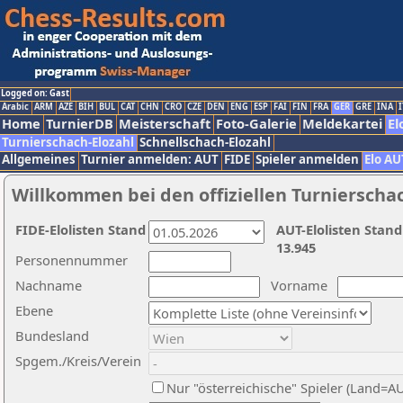
Logged on: Gast
Arabic
ARM
AZE
BIH
BUL
CAT
CHN
CRO
CZE
DEN
ENG
ESP
FAI
FIN
FRA
GER
GRE
INA
I
Home
TurnierDB
Meisterschaft
Foto-Galerie
Meldekartei
El
Turnierschach-Elozahl
Schnellschach-Elozahl
Allgemeines
Turnier anmelden: AUT
FIDE
Spieler anmelden
Elo AU
Willkommen bei den offiziellen Turnierscha
FIDE-Elolisten Stand
AUT-Elolisten Stand
13.945
Personennummer
Nachname
Vorname
Ebene
Bundesland
Spgem./Kreis/Verein
Nur "österreichische" Spieler (Land=A