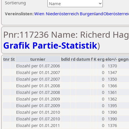
Sortierung
Vereinslisten:
Wien
Niederösterreich
Burgenland
Oberösterrei
Pnr:117236 Name: Richerd Hage
Grafik Partie-Statistik
)
tnr
St
turnier
bdld
rd
datum
f
K
erg
elo+/-
gegn
Elozahl per 01.07.2006
0
1370
Elozahl per 01.01.2007
0
1347
Elozahl per 01.07.2007
0
1350
Elozahl per 01.01.2008
0
1366
Elozahl per 01.07.2008
0
1361
Elozahl per 01.01.2009
0
1362
Elozahl per 01.07.2009
0
1395
Elozahl per 01.01.2010
0
1390
Elozahl per 01.07.2010
0
1390
Elozahl per 01.01.2011
0
1376