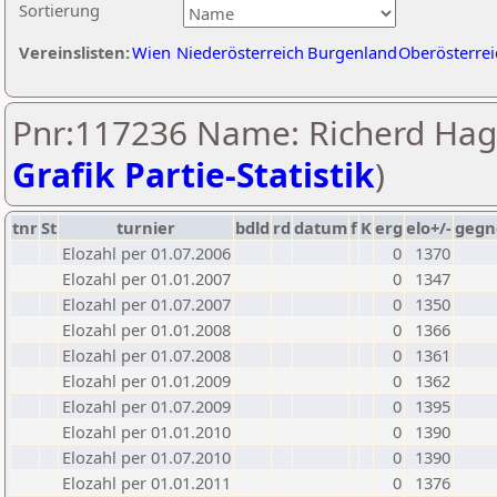
Sortierung
Vereinslisten:
Wien
Niederösterreich
Burgenland
Oberösterrei
Pnr:117236 Name: Richerd Hage
Grafik Partie-Statistik
)
tnr
St
turnier
bdld
rd
datum
f
K
erg
elo+/-
gegn
Elozahl per 01.07.2006
0
1370
Elozahl per 01.01.2007
0
1347
Elozahl per 01.07.2007
0
1350
Elozahl per 01.01.2008
0
1366
Elozahl per 01.07.2008
0
1361
Elozahl per 01.01.2009
0
1362
Elozahl per 01.07.2009
0
1395
Elozahl per 01.01.2010
0
1390
Elozahl per 01.07.2010
0
1390
Elozahl per 01.01.2011
0
1376