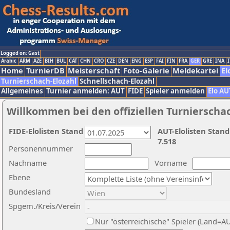
Logged on: Gast
Arabic
ARM
AZE
BIH
BUL
CAT
CHN
CRO
CZE
DEN
ENG
ESP
FAI
FIN
FRA
GER
GRE
INA
I
Home
TurnierDB
Meisterschaft
Foto-Galerie
Meldekartei
El
Turnierschach-Elozahl
Schnellschach-Elozahl
Allgemeines
Turnier anmelden: AUT
FIDE
Spieler anmelden
Elo AU
Willkommen bei den offiziellen Turnierscha
FIDE-Elolisten Stand
AUT-Elolisten Stand
7.518
Personennummer
Nachname
Vorname
Ebene
Bundesland
Spgem./Kreis/Verein
Nur "österreichische" Spieler (Land=A