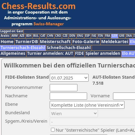
Logged on: Gast
Arabic
ARM
AZE
BIH
BUL
CAT
CHN
CRO
CZE
DEN
ENG
ESP
FAI
FIN
FRA
GER
GRE
INA
I
Home
TurnierDB
Meisterschaft
Foto-Galerie
Meldekartei
El
Turnierschach-Elozahl
Schnellschach-Elozahl
Allgemeines
Turnier anmelden: AUT
FIDE
Spieler anmelden
Elo AU
Willkommen bei den offiziellen Turnierscha
FIDE-Elolisten Stand
AUT-Elolisten Stand
7.518
Personennummer
Nachname
Vorname
Ebene
Bundesland
Spgem./Kreis/Verein
Nur "österreichische" Spieler (Land=A