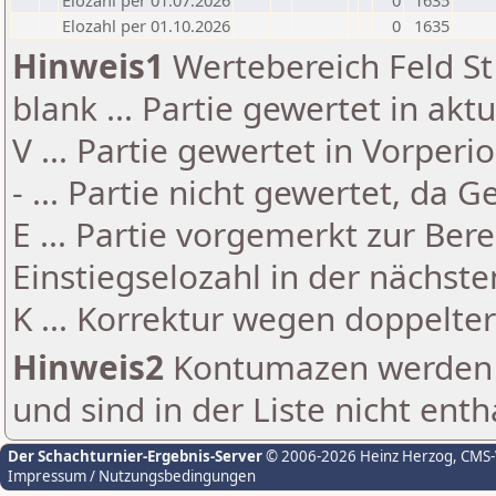
Elozahl per 01.07.2026
0
1635
Elozahl per 01.10.2026
0
1635
Hinweis1
Wertebereich Feld St 
blank ... Partie gewertet in akt
V ... Partie gewertet in Vorperi
- ... Partie nicht gewertet, da 
E ... Partie vorgemerkt zur Be
Einstiegselozahl in der nächst
K ... Korrektur wegen doppelt
Hinweis2
Kontumazen werden g
und sind in der Liste nicht enth
Der Schachturnier-Ergebnis-Server
© 2006-2026 Heinz Herzog
, CMS
Impressum / Nutzungsbedingungen