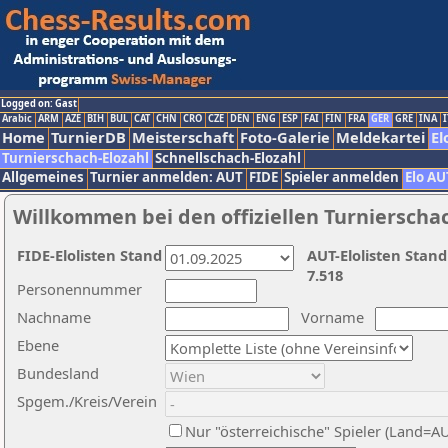
Logged on: Gast
Arabic
ARM
AZE
BIH
BUL
CAT
CHN
CRO
CZE
DEN
ENG
ESP
FAI
FIN
FRA
GER
GRE
INA
I
Home
TurnierDB
Meisterschaft
Foto-Galerie
Meldekartei
El
Turnierschach-Elozahl
Schnellschach-Elozahl
Allgemeines
Turnier anmelden: AUT
FIDE
Spieler anmelden
Elo AU
Willkommen bei den offiziellen Turnierscha
FIDE-Elolisten Stand
AUT-Elolisten Stand
7.518
Personennummer
Nachname
Vorname
Ebene
Bundesland
Spgem./Kreis/Verein
Nur "österreichische" Spieler (Land=A