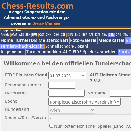
Logged on: Gast
Arabic
ARM
AZE
BIH
BUL
CAT
CHN
CRO
CZE
DEN
ENG
ESP
FAI
FIN
FRA
GER
GRE
INA
I
Home
TurnierDB
Meisterschaft
Foto-Galerie
Meldekartei
El
Turnierschach-Elozahl
Schnellschach-Elozahl
Allgemeines
Turnier anmelden: AUT
FIDE
Spieler anmelden
Elo AU
Willkommen bei den offiziellen Turnierscha
FIDE-Elolisten Stand
AUT-Elolisten Stand
7.518
Personennummer
Nachname
Vorname
Ebene
Bundesland
Spgem./Kreis/Verein
Nur "österreichische" Spieler (Land=A