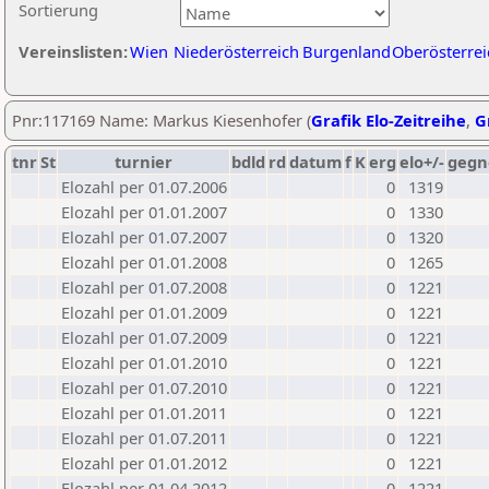
Sortierung
Vereinslisten:
Wien
Niederösterreich
Burgenland
Oberösterrei
Pnr:117169 Name: Markus Kiesenhofer (
Grafik Elo-Zeitreihe
,
G
tnr
St
turnier
bdld
rd
datum
f
K
erg
elo+/-
gegn
Elozahl per 01.07.2006
0
1319
Elozahl per 01.01.2007
0
1330
Elozahl per 01.07.2007
0
1320
Elozahl per 01.01.2008
0
1265
Elozahl per 01.07.2008
0
1221
Elozahl per 01.01.2009
0
1221
Elozahl per 01.07.2009
0
1221
Elozahl per 01.01.2010
0
1221
Elozahl per 01.07.2010
0
1221
Elozahl per 01.01.2011
0
1221
Elozahl per 01.07.2011
0
1221
Elozahl per 01.01.2012
0
1221
Elozahl per 01.04.2012
0
1221