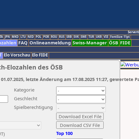
Servert
TA
JPN
MKD
LTU
NED
POL
POR
ROU
RUS
SRB
SVK
SWE
TUR
UKR
VIE
FontSize:11pt
ozahlen
FAQ
Onlineanmeldung
Swiss-Manager
ÖSB
FIDE
T
Elo Vorschau
Elo FIDE
ch-Elozahlen des ÖSB
 01.07.2025, letzte Änderung am 17.08.2025 11:27, gewertete P
Kategorie
Geschlecht
Spielberechtigung
Top 100
UT)