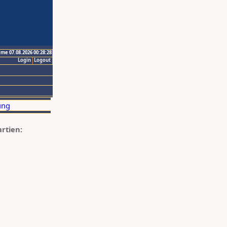
ime 07.08.2026 00:28:28
Login
Logout
artien: