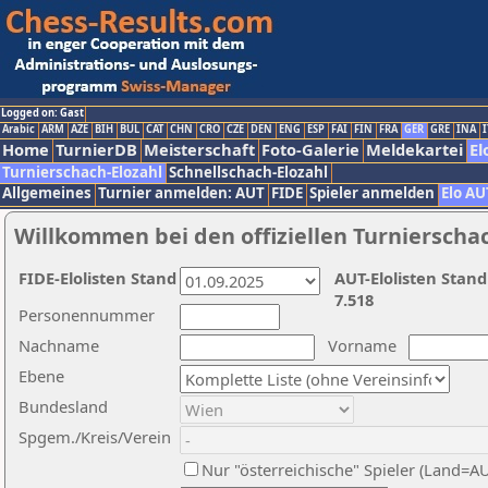
Logged on: Gast
Arabic
ARM
AZE
BIH
BUL
CAT
CHN
CRO
CZE
DEN
ENG
ESP
FAI
FIN
FRA
GER
GRE
INA
I
Home
TurnierDB
Meisterschaft
Foto-Galerie
Meldekartei
El
Turnierschach-Elozahl
Schnellschach-Elozahl
Allgemeines
Turnier anmelden: AUT
FIDE
Spieler anmelden
Elo AU
Willkommen bei den offiziellen Turnierscha
FIDE-Elolisten Stand
AUT-Elolisten Stand
7.518
Personennummer
Nachname
Vorname
Ebene
Bundesland
Spgem./Kreis/Verein
Nur "österreichische" Spieler (Land=A