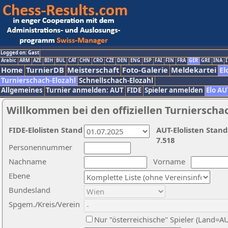
Logged on: Gast
Arabic
ARM
AZE
BIH
BUL
CAT
CHN
CRO
CZE
DEN
ENG
ESP
FAI
FIN
FRA
GER
GRE
INA
I
Home
TurnierDB
Meisterschaft
Foto-Galerie
Meldekartei
El
Turnierschach-Elozahl
Schnellschach-Elozahl
Allgemeines
Turnier anmelden: AUT
FIDE
Spieler anmelden
Elo AU
Willkommen bei den offiziellen Turnierscha
FIDE-Elolisten Stand
AUT-Elolisten Stand
7.518
Personennummer
Nachname
Vorname
Ebene
Bundesland
Spgem./Kreis/Verein
Nur "österreichische" Spieler (Land=A