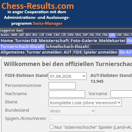
Logged on: Gast
Arabic
ARM
AZE
BIH
BUL
CAT
CHN
CRO
CZE
DEN
ENG
ESP
FAI
FIN
FRA
GER
GRE
INA
I
Home
TurnierDB
Meisterschaft
Foto-Galerie
Meldekartei
El
Turnierschach-Elozahl
Schnellschach-Elozahl
Allgemeines
Turnier anmelden: AUT
FIDE
Spieler anmelden
Elo AU
Willkommen bei den offiziellen Turnierscha
FIDE-Elolisten Stand
AUT-Elolisten Stand
13.945
Personennummer
Nachname
Vorname
Ebene
Bundesland
Spgem./Kreis/Verein
Nur "österreichische" Spieler (Land=A