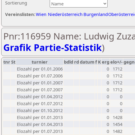
Sortierung
Vereinslisten:
Wien
Niederösterreich
Burgenland
Oberösterrei
Pnr:116959 Name: Ludwig Zuza
Grafik Partie-Statistik
)
tnr
St
turnier
bdld
rd
datum
f
K
erg
elo+/-
gegn
Elozahl per 01.01.2006
0
1712
Elozahl per 01.07.2006
0
1712
Elozahl per 01.01.2007
0
1712
Elozahl per 01.07.2007
0
1712
Elozahl per 01.04.2012
0
0
Elozahl per 01.07.2012
0
0
Elozahl per 01.10.2012
0
0
Elozahl per 01.01.2013
0
1428
Elozahl per 01.04.2013
0
1454
Elozahl per 01.07.2013
0
1482