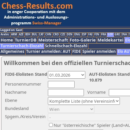
Logged on: Gast
Arabic
ARM
AZE
BIH
BUL
CAT
CHN
CRO
CZE
DEN
ENG
ESP
FAI
FIN
FRA
GER
GRE
INA
I
Home
TurnierDB
Meisterschaft
Foto-Galerie
Meldekartei
El
Turnierschach-Elozahl
Schnellschach-Elozahl
Allgemeines
Turnier anmelden: AUT
FIDE
Spieler anmelden
Elo AU
Willkommen bei den offiziellen Turnierscha
FIDE-Elolisten Stand
AUT-Elolisten Stand
10.879
Personennummer
Nachname
Vorname
Ebene
Bundesland
Spgem./Kreis/Verein
Nur "österreichische" Spieler (Land=A