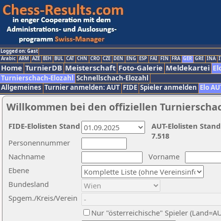
Logged on: Gast
Arabic
ARM
AZE
BIH
BUL
CAT
CHN
CRO
CZE
DEN
ENG
ESP
FAI
FIN
FRA
GER
GRE
INA
I
Home
TurnierDB
Meisterschaft
Foto-Galerie
Meldekartei
El
Turnierschach-Elozahl
Schnellschach-Elozahl
Allgemeines
Turnier anmelden: AUT
FIDE
Spieler anmelden
Elo AU
Willkommen bei den offiziellen Turnierscha
FIDE-Elolisten Stand
AUT-Elolisten Stand
7.518
Personennummer
Nachname
Vorname
Ebene
Bundesland
Spgem./Kreis/Verein
Nur "österreichische" Spieler (Land=A