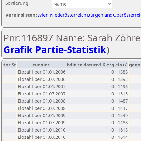
Sortierung
Vereinslisten:
Wien
Niederösterreich
Burgenland
Oberösterrei
Pnr:116897 Name: Sarah Zöhrer
Grafik Partie-Statistik
)
tnr
St
turnier
bdld
rd
datum
f
K
erg
elo+/-
gegn
Elozahl per 01.01.2006
0
1383
Elozahl per 01.07.2006
0
1392
Elozahl per 01.01.2007
0
1496
Elozahl per 01.07.2007
0
1313
Elozahl per 01.01.2008
0
1487
Elozahl per 01.07.2008
0
1447
Elozahl per 01.01.2009
0
1549
Elozahl per 01.07.2009
0
1488
Elozahl per 01.01.2010
0
1618
Elozahl per 01.07.2010
0
1614