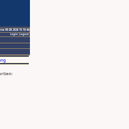
ime 09.08.2026 15:10:46
Login
Logout
artien: