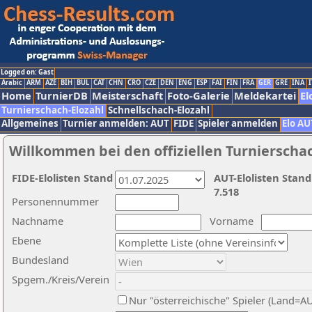
Logged on: Gast
Arabic
ARM
AZE
BIH
BUL
CAT
CHN
CRO
CZE
DEN
ENG
ESP
FAI
FIN
FRA
GER
GRE
INA
I
Home
TurnierDB
Meisterschaft
Foto-Galerie
Meldekartei
El
Turnierschach-Elozahl
Schnellschach-Elozahl
Allgemeines
Turnier anmelden: AUT
FIDE
Spieler anmelden
Elo AU
Willkommen bei den offiziellen Turnierscha
FIDE-Elolisten Stand
AUT-Elolisten Stand
7.518
Personennummer
Nachname
Vorname
Ebene
Bundesland
Spgem./Kreis/Verein
Nur "österreichische" Spieler (Land=A