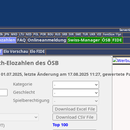
Servert
TA
JPN
MKD
LTU
NED
POL
POR
ROU
RUS
SRB
SVK
SWE
TUR
UKR
VIE
FontSize:11pt
ozahlen
FAQ
Onlineanmeldung
Swiss-Manager
ÖSB
FIDE
T
Elo Vorschau
Elo FIDE
ch-Elozahlen des ÖSB
 01.07.2025, letzte Änderung am 17.08.2025 11:27, gewertete P
Kategorie
Geschlecht
Spielberechtigung
Top 100
UT)