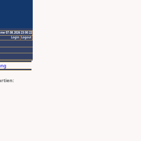
ime 07.08.2026 23:00:22
Login
Logout
artien: