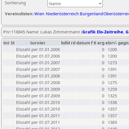
Sortierung
Vereinslisten:
Wien
Niederösterreich
Burgenland
Oberösterrei
Pnr:116845 Name: Lukas Zimmermann (
Grafik Elo-Zeitreihe
,
G
tnr
St
turnier
bdld
rd
datum
f
K
erg
elo+/-
gegn
Elozahl per 01.01.2006
0
1200
Elozahl per 01.07.2006
0
1200
Elozahl per 01.01.2007
0
1273
Elozahl per 01.07.2007
0
1391
Elozahl per 01.01.2008
0
1391
Elozahl per 01.07.2008
0
1275
Elozahl per 01.01.2009
0
1259
Elozahl per 01.07.2009
0
1325
Elozahl per 01.01.2010
0
1338
Elozahl per 01.07.2010
0
1357
Elozahl per 01.01.2011
0
1357
Elozahl per 01.07.2011
0
1383
Elozahl per 01.01.2012
0
1448