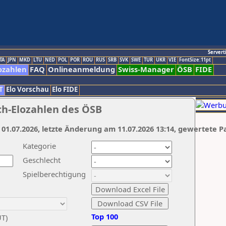
Servert
TA
JPN
MKD
LTU
NED
POL
POR
ROU
RUS
SRB
SVK
SWE
TUR
UKR
VIE
FontSize:11pt
ozahlen
FAQ
Onlineanmeldung
Swiss-Manager
ÖSB
FIDE
T
Elo Vorschau
Elo FIDE
ch-Elozahlen des ÖSB
 01.07.2026, letzte Änderung am 11.07.2026 13:14, gewertete P
Kategorie
Geschlecht
Spielberechtigung
Top 100
UT)