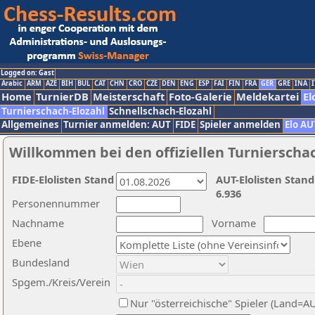
Logged on: Gast
Arabic
ARM
AZE
BIH
BUL
CAT
CHN
CRO
CZE
DEN
ENG
ESP
FAI
FIN
FRA
GER
GRE
INA
I
Home
TurnierDB
Meisterschaft
Foto-Galerie
Meldekartei
El
Turnierschach-Elozahl
Schnellschach-Elozahl
Allgemeines
Turnier anmelden: AUT
FIDE
Spieler anmelden
Elo AU
Willkommen bei den offiziellen Turnierscha
FIDE-Elolisten Stand
AUT-Elolisten Stand
6.936
Personennummer
Nachname
Vorname
Ebene
Bundesland
Spgem./Kreis/Verein
Nur "österreichische" Spieler (Land=A