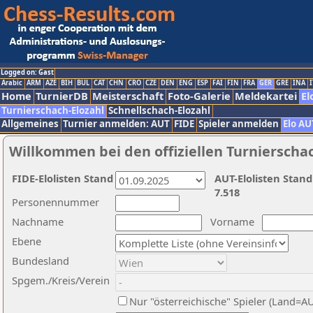
Logged on: Gast
Arabic
ARM
AZE
BIH
BUL
CAT
CHN
CRO
CZE
DEN
ENG
ESP
FAI
FIN
FRA
GER
GRE
INA
I
Home
TurnierDB
Meisterschaft
Foto-Galerie
Meldekartei
El
Turnierschach-Elozahl
Schnellschach-Elozahl
Allgemeines
Turnier anmelden: AUT
FIDE
Spieler anmelden
Elo AU
Willkommen bei den offiziellen Turnierscha
FIDE-Elolisten Stand
AUT-Elolisten Stand
7.518
Personennummer
Nachname
Vorname
Ebene
Bundesland
Spgem./Kreis/Verein
Nur "österreichische" Spieler (Land=A