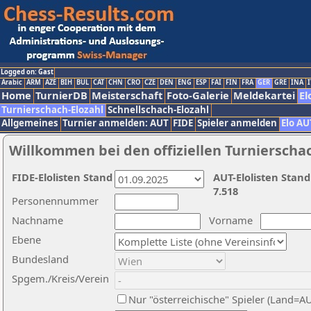
Logged on: Gast
Arabic
ARM
AZE
BIH
BUL
CAT
CHN
CRO
CZE
DEN
ENG
ESP
FAI
FIN
FRA
GER
GRE
INA
I
Home
TurnierDB
Meisterschaft
Foto-Galerie
Meldekartei
El
Turnierschach-Elozahl
Schnellschach-Elozahl
Allgemeines
Turnier anmelden: AUT
FIDE
Spieler anmelden
Elo AU
Willkommen bei den offiziellen Turnierscha
FIDE-Elolisten Stand
AUT-Elolisten Stand
7.518
Personennummer
Nachname
Vorname
Ebene
Bundesland
Spgem./Kreis/Verein
Nur "österreichische" Spieler (Land=A