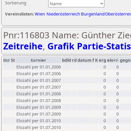
Sortierung
Vereinslisten:
Wien
Niederösterreich
Burgenland
Oberösterrei
Pnr:116803 Name: Günther Zie
Zeitreihe
,
Grafik Partie-Statis
tnr
St
turnier
bdld
rd
datum
f
K
erg
elo+/-
gegn
Elozahl per 01.01.2006
0
0
Elozahl per 01.07.2006
0
0
Elozahl per 01.01.2007
0
0
Elozahl per 01.07.2007
0
0
Elozahl per 01.01.2008
0
0
Elozahl per 01.07.2008
0
0
Elozahl per 01.01.2009
0
0
Elozahl per 01.07.2009
0
0
Elozahl per 01.01.2010
0
0
Elozahl per 01.07.2010
0
0