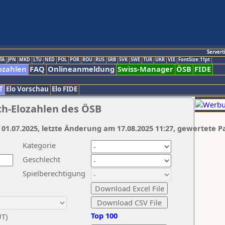
Servert
TA
JPN
MKD
LTU
NED
POL
POR
ROU
RUS
SRB
SVK
SWE
TUR
UKR
VIE
FontSize:11pt
ozahlen
FAQ
Onlineanmeldung
Swiss-Manager
ÖSB
FIDE
T
Elo Vorschau
Elo FIDE
ch-Elozahlen des ÖSB
 01.07.2025, letzte Änderung am 17.08.2025 11:27, gewertete P
Kategorie
Geschlecht
Spielberechtigung
Top 100
UT)