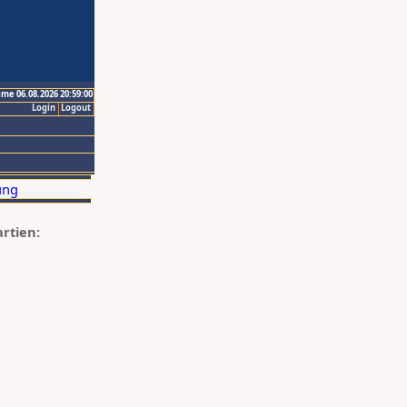
ime 06.08.2026 20:59:00
Login
Logout
artien: