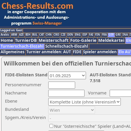
Logged on: Gast
Arabic
ARM
AZE
BIH
BUL
CAT
CHN
CRO
CZE
DEN
ENG
ESP
FAI
FIN
FRA
GER
GRE
INA
I
Home
TurnierDB
Meisterschaft
Foto-Galerie
Meldekartei
El
Turnierschach-Elozahl
Schnellschach-Elozahl
Allgemeines
Turnier anmelden: AUT
FIDE
Spieler anmelden
Elo AU
Willkommen bei den offiziellen Turnierscha
FIDE-Elolisten Stand
AUT-Elolisten Stand
7.518
Personennummer
Nachname
Vorname
Ebene
Bundesland
Spgem./Kreis/Verein
Nur "österreichische" Spieler (Land=A