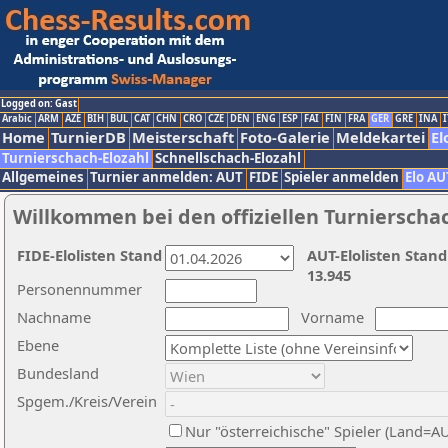
Logged on: Gast
Arabic
ARM
AZE
BIH
BUL
CAT
CHN
CRO
CZE
DEN
ENG
ESP
FAI
FIN
FRA
GER
GRE
INA
I
Home
TurnierDB
Meisterschaft
Foto-Galerie
Meldekartei
El
Turnierschach-Elozahl
Schnellschach-Elozahl
Allgemeines
Turnier anmelden: AUT
FIDE
Spieler anmelden
Elo AU
Willkommen bei den offiziellen Turnierscha
FIDE-Elolisten Stand
AUT-Elolisten Stand
13.945
Personennummer
Nachname
Vorname
Ebene
Bundesland
Spgem./Kreis/Verein
Nur "österreichische" Spieler (Land=A