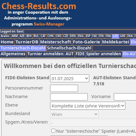
Logged on: Gast
Arabic
ARM
AZE
BIH
BUL
CAT
CHN
CRO
CZE
DEN
ENG
ESP
FAI
FIN
FRA
GER
GRE
INA
I
Home
TurnierDB
Meisterschaft
Foto-Galerie
Meldekartei
El
Turnierschach-Elozahl
Schnellschach-Elozahl
Allgemeines
Turnier anmelden: AUT
FIDE
Spieler anmelden
Elo AU
Willkommen bei den offiziellen Turnierscha
FIDE-Elolisten Stand
AUT-Elolisten Stand
7.518
Personennummer
Nachname
Vorname
Ebene
Bundesland
Spgem./Kreis/Verein
Nur "österreichische" Spieler (Land=A