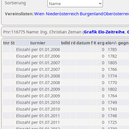
Sortierung
Vereinslisten:
Wien
Niederösterreich
Burgenland
Oberösterrei
Pnr:116775 Name: Ing. Christian Zeman (
Grafik Elo-Zeitreihe
,
G
tnr
St
turnier
bdld
rd
datum
f
K
erg
elo+/-
gegn
Elozahl per 01.01.2006
0
1785
Elozahl per 01.07.2006
0
1782
Elozahl per 01.01.2007
0
1805
Elozahl per 01.07.2007
0
1766
Elozahl per 01.01.2008
0
1774
Elozahl per 01.07.2008
0
1770
Elozahl per 01.01.2009
0
1802
Elozahl per 01.07.2009
0
1764
Elozahl per 01.01.2010
0
1749
Elozahl per 01.07.2010
0
1743
Elozahl per 01.01.2011
0
1748
Elozahl per 01.07.2011
0
1725
Elozahl per 01.01.2012
0
1730