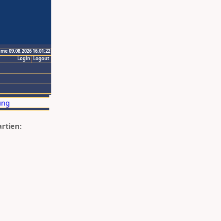
ime 09.08.2026 16:01:22
Login
Logout
artien: