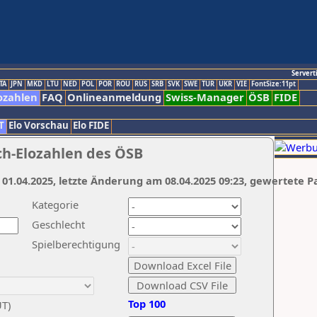
Servert
TA
JPN
MKD
LTU
NED
POL
POR
ROU
RUS
SRB
SVK
SWE
TUR
UKR
VIE
FontSize:11pt
ozahlen
FAQ
Onlineanmeldung
Swiss-Manager
ÖSB
FIDE
T
Elo Vorschau
Elo FIDE
ch-Elozahlen des ÖSB
 01.04.2025, letzte Änderung am 08.04.2025 09:23, gewertete P
Kategorie
Geschlecht
Spielberechtigung
Top 100
UT)