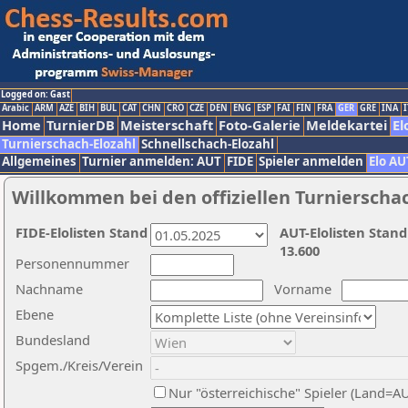
Logged on: Gast
Arabic
ARM
AZE
BIH
BUL
CAT
CHN
CRO
CZE
DEN
ENG
ESP
FAI
FIN
FRA
GER
GRE
INA
I
Home
TurnierDB
Meisterschaft
Foto-Galerie
Meldekartei
El
Turnierschach-Elozahl
Schnellschach-Elozahl
Allgemeines
Turnier anmelden: AUT
FIDE
Spieler anmelden
Elo AU
Willkommen bei den offiziellen Turnierscha
FIDE-Elolisten Stand
AUT-Elolisten Stand
13.600
Personennummer
Nachname
Vorname
Ebene
Bundesland
Spgem./Kreis/Verein
Nur "österreichische" Spieler (Land=A