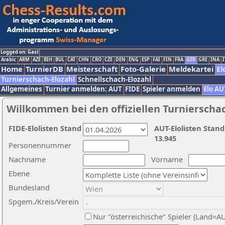
Logged on: Gast
Arabic
ARM
AZE
BIH
BUL
CAT
CHN
CRO
CZE
DEN
ENG
ESP
FAI
FIN
FRA
GER
GRE
INA
I
Home
TurnierDB
Meisterschaft
Foto-Galerie
Meldekartei
El
Turnierschach-Elozahl
Schnellschach-Elozahl
Allgemeines
Turnier anmelden: AUT
FIDE
Spieler anmelden
Elo AU
Willkommen bei den offiziellen Turnierscha
FIDE-Elolisten Stand
AUT-Elolisten Stand
13.945
Personennummer
Nachname
Vorname
Ebene
Bundesland
Spgem./Kreis/Verein
Nur "österreichische" Spieler (Land=A