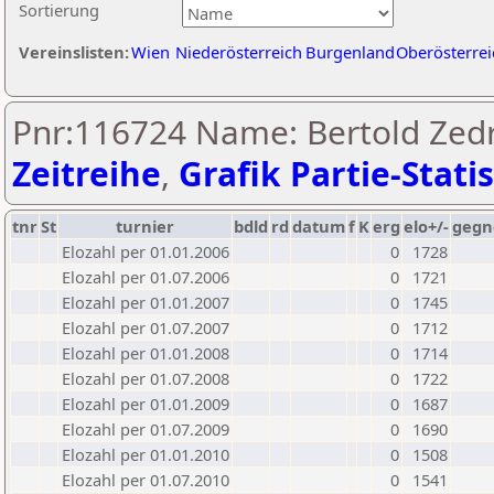
Sortierung
Vereinslisten:
Wien
Niederösterreich
Burgenland
Oberösterrei
Pnr:116724 Name: Bertold Zedr
Zeitreihe
,
Grafik Partie-Statis
tnr
St
turnier
bdld
rd
datum
f
K
erg
elo+/-
gegn
Elozahl per 01.01.2006
0
1728
Elozahl per 01.07.2006
0
1721
Elozahl per 01.01.2007
0
1745
Elozahl per 01.07.2007
0
1712
Elozahl per 01.01.2008
0
1714
Elozahl per 01.07.2008
0
1722
Elozahl per 01.01.2009
0
1687
Elozahl per 01.07.2009
0
1690
Elozahl per 01.01.2010
0
1508
Elozahl per 01.07.2010
0
1541