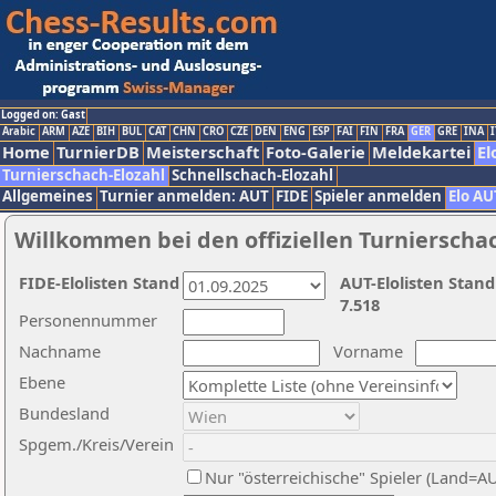
Logged on: Gast
Arabic
ARM
AZE
BIH
BUL
CAT
CHN
CRO
CZE
DEN
ENG
ESP
FAI
FIN
FRA
GER
GRE
INA
I
Home
TurnierDB
Meisterschaft
Foto-Galerie
Meldekartei
El
Turnierschach-Elozahl
Schnellschach-Elozahl
Allgemeines
Turnier anmelden: AUT
FIDE
Spieler anmelden
Elo AU
Willkommen bei den offiziellen Turnierscha
FIDE-Elolisten Stand
AUT-Elolisten Stand
7.518
Personennummer
Nachname
Vorname
Ebene
Bundesland
Spgem./Kreis/Verein
Nur "österreichische" Spieler (Land=A