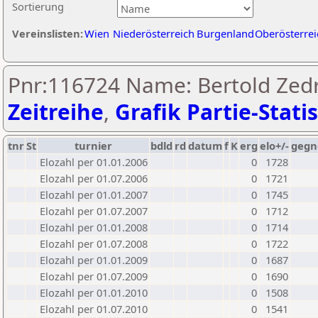
Sortierung
Vereinslisten:
Wien
Niederösterreich
Burgenland
Oberösterrei
Pnr:116724 Name: Bertold Zedr
Zeitreihe
,
Grafik Partie-Statis
tnr
St
turnier
bdld
rd
datum
f
K
erg
elo+/-
gegn
Elozahl per 01.01.2006
0
1728
Elozahl per 01.07.2006
0
1721
Elozahl per 01.01.2007
0
1745
Elozahl per 01.07.2007
0
1712
Elozahl per 01.01.2008
0
1714
Elozahl per 01.07.2008
0
1722
Elozahl per 01.01.2009
0
1687
Elozahl per 01.07.2009
0
1690
Elozahl per 01.01.2010
0
1508
Elozahl per 01.07.2010
0
1541