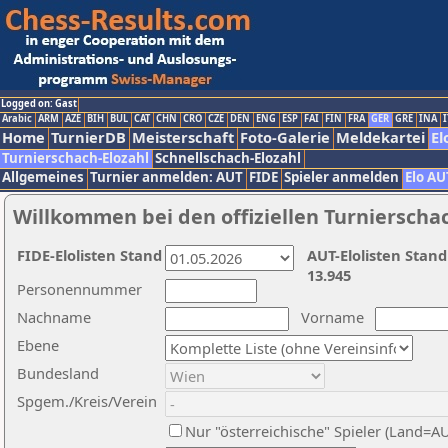
Logged on: Gast
Arabic
ARM
AZE
BIH
BUL
CAT
CHN
CRO
CZE
DEN
ENG
ESP
FAI
FIN
FRA
GER
GRE
INA
I
Home
TurnierDB
Meisterschaft
Foto-Galerie
Meldekartei
El
Turnierschach-Elozahl
Schnellschach-Elozahl
Allgemeines
Turnier anmelden: AUT
FIDE
Spieler anmelden
Elo AU
Willkommen bei den offiziellen Turnierscha
FIDE-Elolisten Stand
AUT-Elolisten Stand
13.945
Personennummer
Nachname
Vorname
Ebene
Bundesland
Spgem./Kreis/Verein
Nur "österreichische" Spieler (Land=A