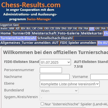
Logged on: Gast
Arabic
ARM
AZE
BIH
BUL
CAT
CHN
CRO
CZE
DEN
ENG
ESP
FAI
FIN
FRA
GER
GRE
INA
I
Home
TurnierDB
Meisterschaft
Foto-Galerie
Meldekartei
El
Turnierschach-Elozahl
Schnellschach-Elozahl
Allgemeines
Turnier anmelden: AUT
FIDE
Spieler anmelden
Elo AU
Willkommen bei den offiziellen Turnierscha
FIDE-Elolisten Stand
AUT-Elolisten Stand
7.518
Personennummer
Nachname
Vorname
Ebene
Bundesland
Spgem./Kreis/Verein
Nur "österreichische" Spieler (Land=A