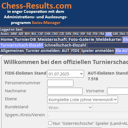
Logged on: Gast
Arabic
ARM
AZE
BIH
BUL
CAT
CHN
CRO
CZE
DEN
ENG
ESP
FAI
FIN
FRA
GER
GRE
INA
I
Home
TurnierDB
Meisterschaft
Foto-Galerie
Meldekartei
El
Turnierschach-Elozahl
Schnellschach-Elozahl
Allgemeines
Turnier anmelden: AUT
FIDE
Spieler anmelden
Elo AU
Willkommen bei den offiziellen Turnierscha
FIDE-Elolisten Stand
AUT-Elolisten Stand
7.518
Personennummer
Nachname
Vorname
Ebene
Bundesland
Spgem./Kreis/Verein
Nur "österreichische" Spieler (Land=A