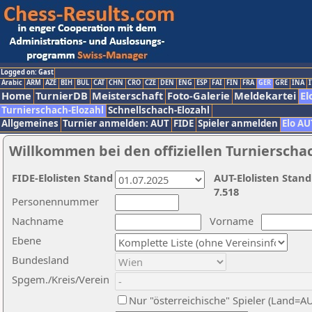
Logged on: Gast
Arabic
ARM
AZE
BIH
BUL
CAT
CHN
CRO
CZE
DEN
ENG
ESP
FAI
FIN
FRA
GER
GRE
INA
I
Home
TurnierDB
Meisterschaft
Foto-Galerie
Meldekartei
El
Turnierschach-Elozahl
Schnellschach-Elozahl
Allgemeines
Turnier anmelden: AUT
FIDE
Spieler anmelden
Elo AU
Willkommen bei den offiziellen Turnierscha
FIDE-Elolisten Stand
AUT-Elolisten Stand
7.518
Personennummer
Nachname
Vorname
Ebene
Bundesland
Spgem./Kreis/Verein
Nur "österreichische" Spieler (Land=A