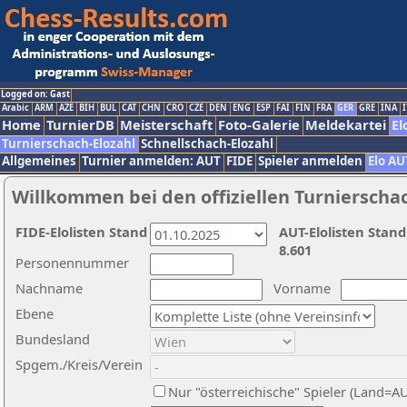
Logged on: Gast
Arabic
ARM
AZE
BIH
BUL
CAT
CHN
CRO
CZE
DEN
ENG
ESP
FAI
FIN
FRA
GER
GRE
INA
I
Home
TurnierDB
Meisterschaft
Foto-Galerie
Meldekartei
El
Turnierschach-Elozahl
Schnellschach-Elozahl
Allgemeines
Turnier anmelden: AUT
FIDE
Spieler anmelden
Elo AU
Willkommen bei den offiziellen Turnierscha
FIDE-Elolisten Stand
AUT-Elolisten Stand
8.601
Personennummer
Nachname
Vorname
Ebene
Bundesland
Spgem./Kreis/Verein
Nur "österreichische" Spieler (Land=A