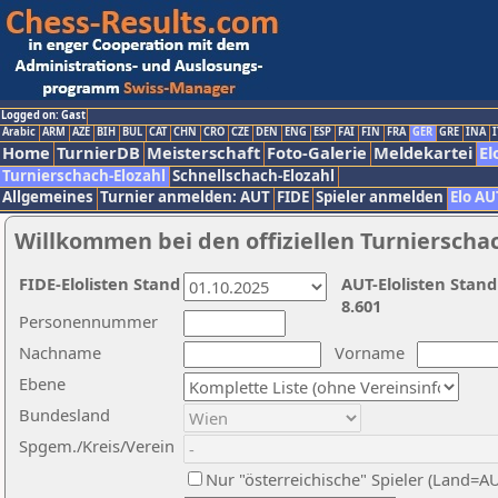
Logged on: Gast
Arabic
ARM
AZE
BIH
BUL
CAT
CHN
CRO
CZE
DEN
ENG
ESP
FAI
FIN
FRA
GER
GRE
INA
I
Home
TurnierDB
Meisterschaft
Foto-Galerie
Meldekartei
El
Turnierschach-Elozahl
Schnellschach-Elozahl
Allgemeines
Turnier anmelden: AUT
FIDE
Spieler anmelden
Elo AU
Willkommen bei den offiziellen Turnierscha
FIDE-Elolisten Stand
AUT-Elolisten Stand
8.601
Personennummer
Nachname
Vorname
Ebene
Bundesland
Spgem./Kreis/Verein
Nur "österreichische" Spieler (Land=A