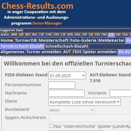
Logged on: Gast
Arabic
ARM
AZE
BIH
BUL
CAT
CHN
CRO
CZE
DEN
ENG
ESP
FAI
FIN
FRA
GER
GRE
INA
I
Home
TurnierDB
Meisterschaft
Foto-Galerie
Meldekartei
El
Turnierschach-Elozahl
Schnellschach-Elozahl
Allgemeines
Turnier anmelden: AUT
FIDE
Spieler anmelden
Elo AU
Willkommen bei den offiziellen Turnierscha
FIDE-Elolisten Stand
AUT-Elolisten Stand
7.518
Personennummer
Nachname
Vorname
Ebene
Bundesland
Spgem./Kreis/Verein
Nur "österreichische" Spieler (Land=A