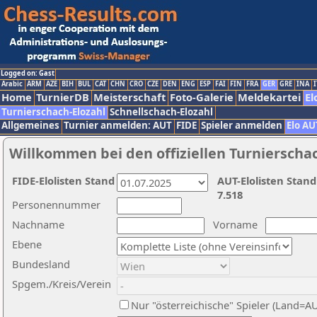
Logged on: Gast
Arabic
ARM
AZE
BIH
BUL
CAT
CHN
CRO
CZE
DEN
ENG
ESP
FAI
FIN
FRA
GER
GRE
INA
I
Home
TurnierDB
Meisterschaft
Foto-Galerie
Meldekartei
El
Turnierschach-Elozahl
Schnellschach-Elozahl
Allgemeines
Turnier anmelden: AUT
FIDE
Spieler anmelden
Elo AU
Willkommen bei den offiziellen Turnierscha
FIDE-Elolisten Stand
AUT-Elolisten Stand
7.518
Personennummer
Nachname
Vorname
Ebene
Bundesland
Spgem./Kreis/Verein
Nur "österreichische" Spieler (Land=A