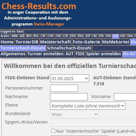
Logged on: Gast
Arabic
ARM
AZE
BIH
BUL
CAT
CHN
CRO
CZE
DEN
ENG
ESP
FAI
FIN
FRA
GER
GRE
INA
I
Home
TurnierDB
Meisterschaft
Foto-Galerie
Meldekartei
El
Turnierschach-Elozahl
Schnellschach-Elozahl
Allgemeines
Turnier anmelden: AUT
FIDE
Spieler anmelden
Elo AU
Willkommen bei den offiziellen Turnierscha
FIDE-Elolisten Stand
AUT-Elolisten Stand
7.518
Personennummer
Nachname
Vorname
Ebene
Bundesland
Spgem./Kreis/Verein
Nur "österreichische" Spieler (Land=A