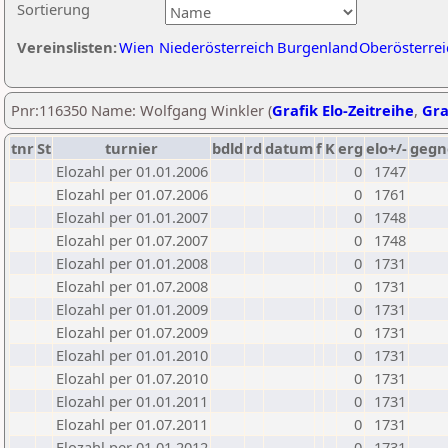
Sortierung
Vereinslisten:
Wien
Niederösterreich
Burgenland
Oberösterrei
Pnr:116350 Name: Wolfgang Winkler (
Grafik Elo-Zeitreihe
,
Gra
tnr
St
turnier
bdld
rd
datum
f
K
erg
elo+/-
gegn
Elozahl per 01.01.2006
0
1747
Elozahl per 01.07.2006
0
1761
Elozahl per 01.01.2007
0
1748
Elozahl per 01.07.2007
0
1748
Elozahl per 01.01.2008
0
1731
Elozahl per 01.07.2008
0
1731
Elozahl per 01.01.2009
0
1731
Elozahl per 01.07.2009
0
1731
Elozahl per 01.01.2010
0
1731
Elozahl per 01.07.2010
0
1731
Elozahl per 01.01.2011
0
1731
Elozahl per 01.07.2011
0
1731
Elozahl per 01.01.2012
0
1731