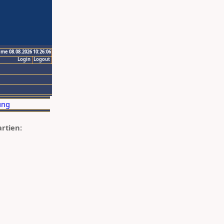
ime 08.08.2026 10:26:06
Login
Logout
artien: