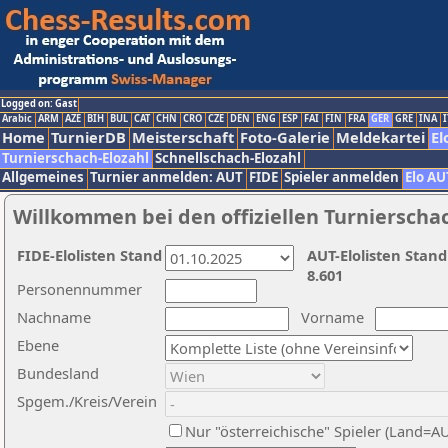
Logged on: Gast
Arabic
ARM
AZE
BIH
BUL
CAT
CHN
CRO
CZE
DEN
ENG
ESP
FAI
FIN
FRA
GER
GRE
INA
I
Home
TurnierDB
Meisterschaft
Foto-Galerie
Meldekartei
El
Turnierschach-Elozahl
Schnellschach-Elozahl
Allgemeines
Turnier anmelden: AUT
FIDE
Spieler anmelden
Elo AU
Willkommen bei den offiziellen Turnierscha
FIDE-Elolisten Stand
AUT-Elolisten Stand
8.601
Personennummer
Nachname
Vorname
Ebene
Bundesland
Spgem./Kreis/Verein
Nur "österreichische" Spieler (Land=A