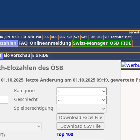
Servert
TA
JPN
MKD
LTU
NED
POL
POR
ROU
RUS
SRB
SVK
SWE
TUR
UKR
VIE
FontSize:11pt
ozahlen
FAQ
Onlineanmeldung
Swiss-Manager
ÖSB
FIDE
T
Elo Vorschau
Elo FIDE
ch-Elozahlen des ÖSB
 01.10.2025, letzte Änderung am 01.10.2025 09:19, gewertete P
Kategorie
Geschlecht
Spielberechtigung
Top 100
UT)