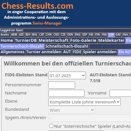
Logged on: Gast
Arabic
ARM
AZE
BIH
BUL
CAT
CHN
CRO
CZE
DEN
ENG
ESP
FAI
FIN
FRA
GER
GRE
INA
I
Home
TurnierDB
Meisterschaft
Foto-Galerie
Meldekartei
El
Turnierschach-Elozahl
Schnellschach-Elozahl
Allgemeines
Turnier anmelden: AUT
FIDE
Spieler anmelden
Elo AU
Willkommen bei den offiziellen Turnierscha
FIDE-Elolisten Stand
AUT-Elolisten Stand
7.518
Personennummer
Nachname
Vorname
Ebene
Bundesland
Spgem./Kreis/Verein
Nur "österreichische" Spieler (Land=A