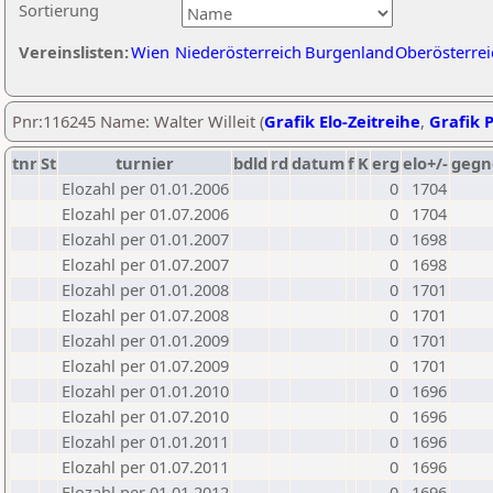
Sortierung
Vereinslisten:
Wien
Niederösterreich
Burgenland
Oberösterrei
Pnr:116245 Name: Walter Willeit (
Grafik Elo-Zeitreihe
,
Grafik P
tnr
St
turnier
bdld
rd
datum
f
K
erg
elo+/-
gegn
Elozahl per 01.01.2006
0
1704
Elozahl per 01.07.2006
0
1704
Elozahl per 01.01.2007
0
1698
Elozahl per 01.07.2007
0
1698
Elozahl per 01.01.2008
0
1701
Elozahl per 01.07.2008
0
1701
Elozahl per 01.01.2009
0
1701
Elozahl per 01.07.2009
0
1701
Elozahl per 01.01.2010
0
1696
Elozahl per 01.07.2010
0
1696
Elozahl per 01.01.2011
0
1696
Elozahl per 01.07.2011
0
1696
Elozahl per 01.01.2012
0
1696