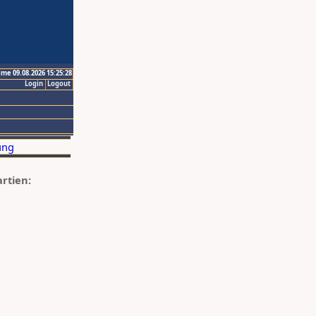
ime 09.08.2026 15:25:28
Login
Logout
artien: