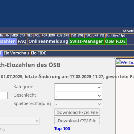
Servert
TA
JPN
MKD
LTU
NED
POL
POR
ROU
RUS
SRB
SVK
SWE
TUR
UKR
VIE
FontSize:11pt
ozahlen
FAQ
Onlineanmeldung
Swiss-Manager
ÖSB
FIDE
T
Elo Vorschau
Elo FIDE
ch-Elozahlen des ÖSB
 01.07.2025, letzte Änderung am 17.08.2025 11:27, gewertete P
Kategorie
Geschlecht
Spielberechtigung
Top 100
UT)