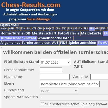
Logged on: Gast
Arabic
ARM
AZE
BIH
BUL
CAT
CHN
CRO
CZE
DEN
ENG
ESP
FAI
FIN
FRA
GER
GRE
INA
I
Home
TurnierDB
Meisterschaft
Foto-Galerie
Meldekartei
El
Turnierschach-Elozahl
Schnellschach-Elozahl
Allgemeines
Turnier anmelden: AUT
FIDE
Spieler anmelden
Elo AU
Willkommen bei den offiziellen Turnierscha
FIDE-Elolisten Stand
AUT-Elolisten Stand
7.518
Personennummer
Nachname
Vorname
Ebene
Bundesland
Spgem./Kreis/Verein
Nur "österreichische" Spieler (Land=A