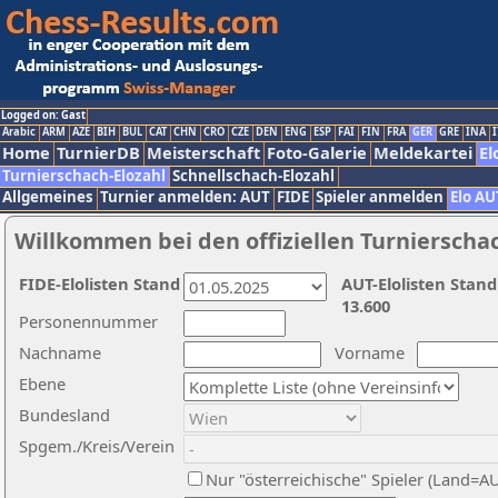
Logged on: Gast
Arabic
ARM
AZE
BIH
BUL
CAT
CHN
CRO
CZE
DEN
ENG
ESP
FAI
FIN
FRA
GER
GRE
INA
I
Home
TurnierDB
Meisterschaft
Foto-Galerie
Meldekartei
El
Turnierschach-Elozahl
Schnellschach-Elozahl
Allgemeines
Turnier anmelden: AUT
FIDE
Spieler anmelden
Elo AU
Willkommen bei den offiziellen Turnierscha
FIDE-Elolisten Stand
AUT-Elolisten Stand
13.600
Personennummer
Nachname
Vorname
Ebene
Bundesland
Spgem./Kreis/Verein
Nur "österreichische" Spieler (Land=A