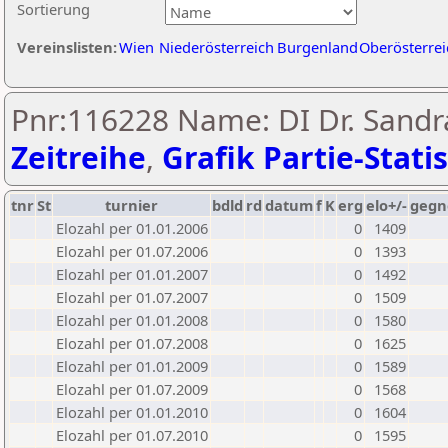
Sortierung
Vereinslisten:
Wien
Niederösterreich
Burgenland
Oberösterrei
Pnr:116228 Name: DI Dr. Sandra
Zeitreihe
,
Grafik Partie-Statis
tnr
St
turnier
bdld
rd
datum
f
K
erg
elo+/-
gegn
Elozahl per 01.01.2006
0
1409
Elozahl per 01.07.2006
0
1393
Elozahl per 01.01.2007
0
1492
Elozahl per 01.07.2007
0
1509
Elozahl per 01.01.2008
0
1580
Elozahl per 01.07.2008
0
1625
Elozahl per 01.01.2009
0
1589
Elozahl per 01.07.2009
0
1568
Elozahl per 01.01.2010
0
1604
Elozahl per 01.07.2010
0
1595